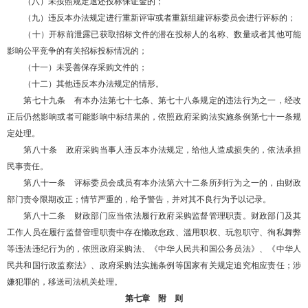
（八）未按照规定退还投标保证金的；
（九）违反本办法规定进行重新评审或者重新组建评标委员会进行评标的；
（十）开标前泄露已获取招标文件的潜在投标人的名称、数量或者其他可能
影响公平竞争的有关招标投标情况的；
（十一）未妥善保存采购文件的；
（十二）其他违反本办法规定的情形。
第七十九条 有本办法第七十七条、第七十八条规定的违法行为之一，经改
正后仍然影响或者可能影响中标结果的，依照政府采购法实施条例第七十一条规
定处理。
第八十条 政府采购当事人违反本办法规定，给他人造成损失的，依法承担
民事责任。
第八十一条 评标委员会成员有本办法第六十二条所列行为之一的，由财政
部门责令限期改正；情节严重的，给予警告，并对其不良行为予以记录。
第八十二条 财政部门应当依法履行政府采购监督管理职责。财政部门及其
工作人员在履行监督管理职责中存在懒政怠政、滥用职权、玩忽职守、徇私舞弊
等违法违纪行为的，依照政府采购法、《中华人民共和国公务员法》、《中华人
民共和国行政监察法》、政府采购法实施条例等国家有关规定追究相应责任；涉
嫌犯罪的，移送司法机关处理。
第七章 附 则