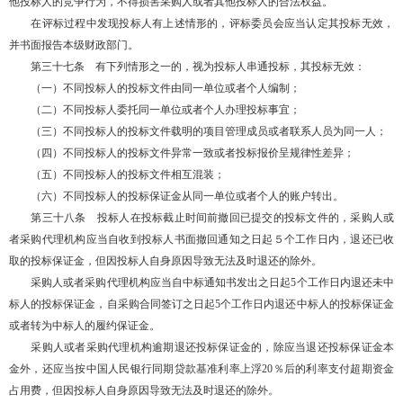
他投标人的竞争行为，不得损害采购人或者其他投标人的合法权益。
在评标过程中发现投标人有上述情形的，评标委员会应当认定其投标无效，
并书面报告本级财政部门。
第三十七条 有下列情形之一的，视为投标人串通投标，其投标无效：
（一）不同投标人的投标文件由同一单位或者个人编制；
（二）不同投标人委托同一单位或者个人办理投标事宜；
（三）不同投标人的投标文件载明的项目管理成员或者联系人员为同一人；
（四）不同投标人的投标文件异常一致或者投标报价呈规律性差异；
（五）不同投标人的投标文件相互混装；
（六）不同投标人的投标保证金从同一单位或者个人的账户转出。
第三十八条 投标人在投标截止时间前撤回已提交的投标文件的，采购人或
者采购代理机构应当自收到投标人书面撤回通知之日起５个工作日内，退还已收
取的投标保证金，但因投标人自身原因导致无法及时退还的除外。
采购人或者采购代理机构应当自中标通知书发出之日起5个工作日内退还未中
标人的投标保证金，自采购合同签订之日起5个工作日内退还中标人的投标保证金
或者转为中标人的履约保证金。
采购人或者采购代理机构逾期退还投标保证金的，除应当退还投标保证金本
金外，还应当按中国人民银行同期贷款基准利率上浮20％后的利率支付超期资金
占用费，但因投标人自身原因导致无法及时退还的除外。