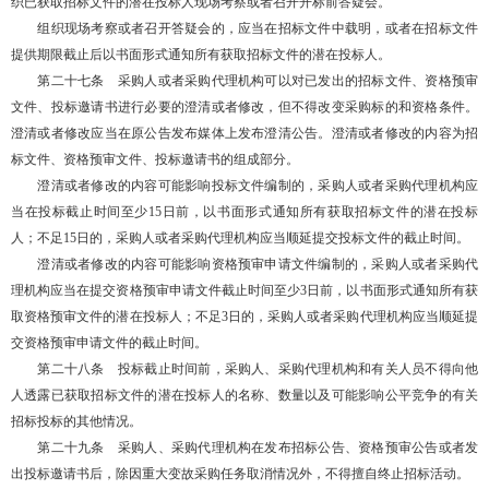
织已获取招标文件的潜在投标人现场考察或者召开开标前答疑会。
组织现场考察或者召开答疑会的，应当在招标文件中载明，或者在招标文件
提供期限截止后以书面形式通知所有获取招标文件的潜在投标人。
第二十七条 采购人或者采购代理机构可以对已发出的招标文件、资格预审
文件、投标邀请书进行必要的澄清或者修改，但不得改变采购标的和资格条件。
澄清或者修改应当在原公告发布媒体上发布澄清公告。澄清或者修改的内容为招
标文件、资格预审文件、投标邀请书的组成部分。
澄清或者修改的内容可能影响投标文件编制的，采购人或者采购代理机构应
当在投标截止时间至少15日前，以书面形式通知所有获取招标文件的潜在投标
人；不足15日的，采购人或者采购代理机构应当顺延提交投标文件的截止时间。
澄清或者修改的内容可能影响资格预审申请文件编制的，采购人或者采购代
理机构应当在提交资格预审申请文件截止时间至少3日前，以书面形式通知所有获
取资格预审文件的潜在投标人；不足3日的，采购人或者采购代理机构应当顺延提
交资格预审申请文件的截止时间。
第二十八条 投标截止时间前，采购人、采购代理机构和有关人员不得向他
人透露已获取招标文件的潜在投标人的名称、数量以及可能影响公平竞争的有关
招标投标的其他情况。
第二十九条 采购人、采购代理机构在发布招标公告、资格预审公告或者发
出投标邀请书后，除因重大变故采购任务取消情况外，不得擅自终止招标活动。