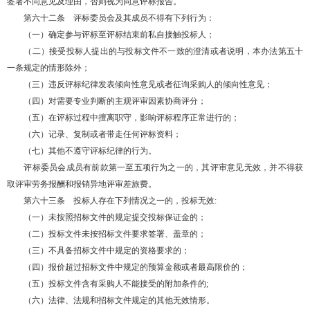
签署不同意见及理由，否则视为同意评标报告。
第六十二条 评标委员会及其成员不得有下列行为：
（一）确定参与评标至评标结束前私自接触投标人；
（二）接受投标人提出的与投标文件不一致的澄清或者说明，本办法第五十
一条规定的情形除外；
（三）违反评标纪律发表倾向性意见或者征询采购人的倾向性意见；
（四）对需要专业判断的主观评审因素协商评分；
（五）在评标过程中擅离职守，影响评标程序正常进行的；
（六）记录、复制或者带走任何评标资料；
（七）其他不遵守评标纪律的行为。
评标委员会成员有前款第一至五项行为之一的，其评审意见无效，并不得获
取评审劳务报酬和报销异地评审差旅费。
第六十三条 投标人存在下列情况之一的，投标无效:
（一）未按照招标文件的规定提交投标保证金的；
（二）投标文件未按招标文件要求签署、盖章的；
（三）不具备招标文件中规定的资格要求的；
（四）报价超过招标文件中规定的预算金额或者最高限价的；
（五）投标文件含有采购人不能接受的附加条件的;
（六）法律、法规和招标文件规定的其他无效情形。