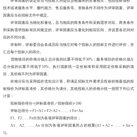
评审因素的设定应当与投标人所提供货物服务的质量相关，包括投标报价、
技术或者服务水平、履约能力、售后服务等。资格条件不得作为评审因素。评审
因素应当在招标文件中规定。
评审因素应当细化和量化，且与相应的商务条件和采购需求对应。商务条件
和采购需求指标有区间规定的，评审因素应当量化到相应区间，并设置各区间对
应的不同分值。
评标时，评标委员会各成员应当独立对每个投标人的投标文件进行评价，并
汇总每个投标人的得分。
货物项目的价格分值占总分值的比重不得低于30%；服务项目的价格分值占
总分值的比重不得低于10%。执行国家统一定价标准和采用固定价格采购的项
目，其价格不列为评审因素。
价格分应当采用低价优先法计算，即满足招标文件要求且投标价格最低的投
标报价为评标基准价，其价格分为满分。其他投标人的价格分统一按照下列公式
计算：
投标报价得分=(评标基准价／投标报价)×100
评标总得分＝F1×A1＋F2×A2＋……＋Fn×An
F1、F2……Fn分别为各项评审因素的得分；
A1、A2、……An 分别为各项评审因素所占的权重(A1＋A2＋……＋An＝
1)。