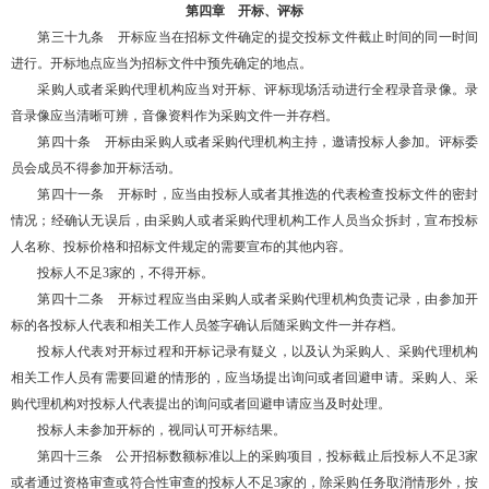
第四章 开标、评标
第三十九条 开标应当在招标文件确定的提交投标文件截止时间的同一时间
进行。开标地点应当为招标文件中预先确定的地点。
采购人或者采购代理机构应当对开标、评标现场活动进行全程录音录像。录
音录像应当清晰可辨，音像资料作为采购文件一并存档。
第四十条 开标由采购人或者采购代理机构主持，邀请投标人参加。评标委
员会成员不得参加开标活动。
第四十一条 开标时，应当由投标人或者其推选的代表检查投标文件的密封
情况；经确认无误后，由采购人或者采购代理机构工作人员当众拆封，宣布投标
人名称、投标价格和招标文件规定的需要宣布的其他内容。
投标人不足3家的，不得开标。
第四十二条 开标过程应当由采购人或者采购代理机构负责记录，由参加开
标的各投标人代表和相关工作人员签字确认后随采购文件一并存档。
投标人代表对开标过程和开标记录有疑义，以及认为采购人、采购代理机构
相关工作人员有需要回避的情形的，应当场提出询问或者回避申请。采购人、采
购代理机构对投标人代表提出的询问或者回避申请应当及时处理。
投标人未参加开标的，视同认可开标结果。
第四十三条 公开招标数额标准以上的采购项目，投标截止后投标人不足3家
或者通过资格审查或符合性审查的投标人不足3家的，除采购任务取消情形外，按