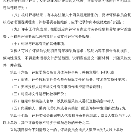
和标准进行独立评审，及时制止和纠正采购人代表、评审专家的倾向性言论或者
违法违规行为；
（八）核对评标结果，有本办法第六十四条规定情形的，要求评标委员会复
核或者书面说明理由，评标委员会拒绝的，应予记录并向本级财政部门报告；
（九）评审工作完成后，按照规定向评审专家支付劳务报酬和异地评审差旅
费，不得向评审专家以外的其他人员支付评审劳务报酬；
（十）处理与评标有关的其他事项。
采购人可以在评标前说明项目背景和采购需求，说明内容不得含有歧视性、
倾向性意见，不得超出招标文件所述范围。说明应当提交书面材料，并随采购文
件一并存档。
第四十六条 评标委员会负责具体评标事务，并独立履行下列职责：
（一）审查、评价投标文件是否符合招标文件的商务、技术等实质性要求；
（二）要求投标人对投标文件有关事项作出澄清或者说明；
（三）对投标文件进行比较和评价；
（四）确定中标候选人名单，以及根据采购人委托直接确定中标人；
（五）向采购人、采购代理机构或者有关部门报告评标中发现的违法行为。
第四十七条 评标委员会由采购人代表和评审专家组成，成员人数应当为5人
以上单数，其中评审专家不得少于成员总数的三分之二。
采购项目符合下列情形之一的，评标委员会成员人数应当为7人以上单数：