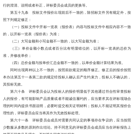
行的澄清、说明或者补正，评标委员会成员的更换等。
第五十九条 投标文件报价出现前后不一致的，除招标文件另有规定外，按
照下列规定修正：
（一）投标文件中开标一览表（报价表）内容与投标文件中相应内容不一致
的，以开标一览表（报价表）为准；
（二）大写金额和小写金额不一致的，以大写金额为准；
（三）单价金额小数点或者百分比有明显错位的，以开标一览表的总价为
准，并修改单价；
（四）总价金额与按单价汇总金额不一致的，以单价金额计算结果为准。
同时出现两种以上不一致的，按照前款规定的顺序修正。修正后的报价按照
本办法第五十一条第二款的规定经投标人确认后产生约束力，投标人不确认的，
其投标无效。
第六十条 评标委员会认为投标人的报价明显低于其他通过符合性审查投标
人的报价，有可能影响产品质量或者不能诚信履约的，应当要求其在评标现场合
理的时间内提供书面说明，必要时提交相关证明材料；投标人不能证明其报价合
理性的，评标委员会应当将其作为无效投标处理。
第六十一条 评标委员会成员对需要共同认定的事项存在争议的，应当按照
少数服从多数的原则作出结论。持不同意见的评标委员会成员应当在评标报告上