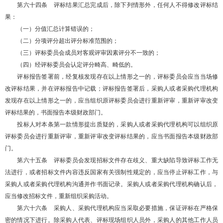
第六十四条 评标结果汇总完成后，除下列情形外，任何人不得修改评标结
果：
（一）分值汇总计算错误的；
（二）分项评分超出评分标准范围的；
（三）评标委员会成员对客观评审因素评分不一致的；
（四）经评标委员会认定评分畸高、畸低的。
评标报告签署前，经复核发现存在以上情形之一的，评标委员会应当当场修
改评标结果，并在评标报告中记载；评标报告签署后，采购人或者采购代理机构
发现存在以上情形之一的，应当组织原评标委员会进行重新评审，重新评审改变
评标结果的，书面报告本级财政部门。
投标人对本条第一款情形提出质疑的，采购人或者采购代理机构可以组织原
评标委员会进行重新评审，重新评审改变评标结果的，应当书面报告本级财政部
门。
第六十五条 评标委员会发现招标文件存在歧义、重大缺陷导致评标工作无
法进行，或者招标文件内容违反国家有关强制性规定的，应当停止评标工作，与
采购人或者采购代理机构沟通并作书面记录。采购人或者采购代理机构确认后，
应当修改招标文件，重新组织采购活动。
第六十六条 采购人、采购代理机构应当采取必要措施，保证评标在严格保
密的情况下进行。除采购人代表、评标现场组织人员外，采购人的其他工作人员