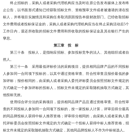
终止招标的，采购人或者采购代理机构应当及时在原公告发布媒体上发布终
止公告，以书面形式通知已经获取招标文件、资格预审文件或者被邀请的潜在投
标人，并将项目实施情况和采购任务取消原因报告本级财政部门。已经收取招标
文件费用或者投标保证金的，采购人或者采购代理机构应当在终止采购活动后5个
工作日内，退还所收取的招标文件费用和所收取的投标保证金及其在银行产生的
孳息。
第三章 投 标
第三十条 投标人，是指响应招标、参加投标竞争的法人、其他组织或者自
然人。
第三十一条 采用最低评标价法的采购项目，提供相同品牌产品的不同投标
人参加同一合同项下投标的，以其中通过资格审查、符合性审查且报价最低的参
加评标；报价相同的，由采购人或者采购人委托评标委员会按照招标文件规定的
方式确定一个参加评标的投标人，招标文件未规定的采取随机抽取方式确定，其
他投标无效。
使用综合评分法的采购项目，提供相同品牌产品且通过资格审查、符合性审
查的不同投标人参加同一合同项下投标的，按一家投标人计算，评审后得分最高
的同品牌投标人获得中标人推荐资格；评审得分相同的，由采购人或者采购人委
托评标委员会按照招标文件规定的方式确定一个投标人获得中标人推荐资格，招
标文件未规定的采取随机抽取方式确定，其他同品牌投标人不作为中标候选人。