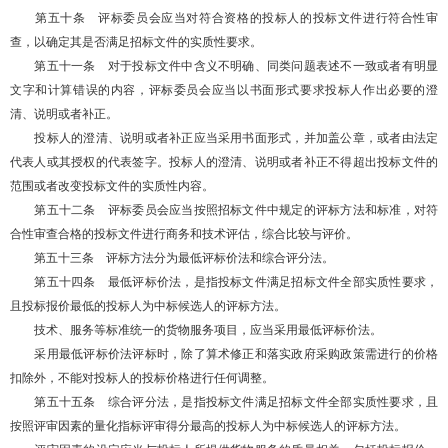
第五十条 评标委员会应当对符合资格的投标人的投标文件进行符合性审
查，以确定其是否满足招标文件的实质性要求。
第五十一条 对于投标文件中含义不明确、同类问题表述不一致或者有明显
文字和计算错误的内容，评标委员会应当以书面形式要求投标人作出必要的澄
清、说明或者补正。
投标人的澄清、说明或者补正应当采用书面形式，并加盖公章，或者由法定
代表人或其授权的代表签字。投标人的澄清、说明或者补正不得超出投标文件的
范围或者改变投标文件的实质性内容。
第五十二条 评标委员会应当按照招标文件中规定的评标方法和标准，对符
合性审查合格的投标文件进行商务和技术评估，综合比较与评价。
第五十三条 评标方法分为最低评标价法和综合评分法。
第五十四条 最低评标价法，是指投标文件满足招标文件全部实质性要求，
且投标报价最低的投标人为中标候选人的评标方法。
技术、服务等标准统一的货物服务项目，应当采用最低评标价法。
采用最低评标价法评标时，除了算术修正和落实政府采购政策需进行的价格
扣除外，不能对投标人的投标价格进行任何调整。
第五十五条 综合评分法，是指投标文件满足招标文件全部实质性要求，且
按照评审因素的量化指标评审得分最高的投标人为中标候选人的评标方法。