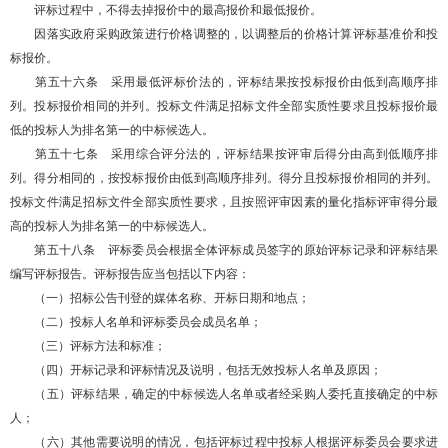
评标过程中，不得去掉报价中的最高报价和最低报价。
因落实政府采购政策进行价格调整的，以调整后的价格计算评标基准价和投
标报价。
第五十六条 采用最低评标价法的，评标结果按投标报价由低到高顺序排
列。投标报价相同的并列。投标文件满足招标文件全部实质性要求且投标报价最
低的投标人为排名第一的中标候选人。
第五十七条 采用综合评分法的，评标结果按评审后得分由高到低顺序排
列。得分相同的，按投标报价由低到高顺序排列。得分且投标报价相同的并列。
投标文件满足招标文件全部实质性要求，且按照评审因素的量化指标评审得分最
高的投标人为排名第一的中标候选人。
第五十八条 评标委员会根据全体评标成员签字的原始评标记录和评标结果
编写评标报告。评标报告应当包括以下内容：
（一）招标公告刊登的媒体名称、开标日期和地点；
（二）投标人名单和评标委员会成员名单；
（三）评标方法和标准；
（四）开标记录和评标情况及说明，包括无效投标人名单及原因；
（五）评标结果，确定的中标候选人名单或者经采购人委托直接确定的中标
人；
（六）其他需要说明的情况，包括评标过程中投标人根据评标委员会要求进