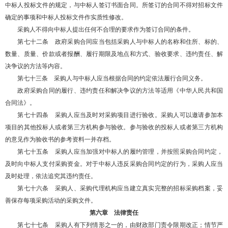
中标人投标文件的规定，与中标人签订书面合同。所签订的合同不得对招标文件
确定的事项和中标人投标文件作实质性修改。
采购人不得向中标人提出任何不合理的要求作为签订合同的条件。
第七十二条 政府采购合同应当包括采购人与中标人的名称和住所、标的、
数量、质量、价款或者报酬、履行期限及地点和方式、验收要求、违约责任、解
决争议的方法等内容。
第七十三条 采购人与中标人应当根据合同的约定依法履行合同义务。
政府采购合同的履行、违约责任和解决争议的方法等适用《中华人民共和国
合同法》。
第七十四条 采购人应当及时对采购项目进行验收。采购人可以邀请参加本
项目的其他投标人或者第三方机构参与验收。参与验收的投标人或者第三方机构
的意见作为验收书的参考资料一并存档。
第七十五条 采购人应当加强对中标人的履约管理，并按照采购合同约定，
及时向中标人支付采购资金。对于中标人违反采购合同约定的行为，采购人应当
及时处理，依法追究其违约责任。
第七十六条 采购人、采购代理机构应当建立真实完整的招标采购档案，妥
善保存每项采购活动的采购文件。
第六章 法律责任
第七十七条 采购人有下列情形之一的，由财政部门责令限期改正；情节严