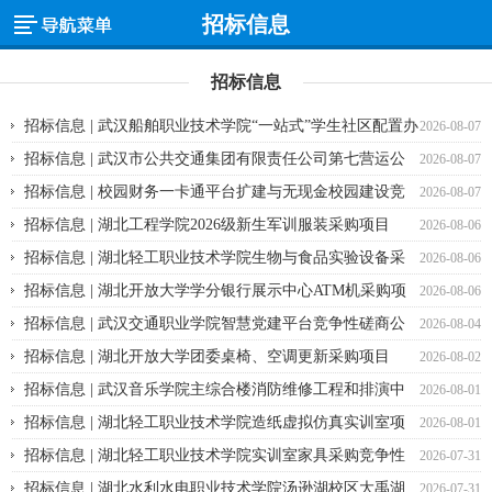
招标信息
招标信息
招标信息 | 武汉船舶职业技术学院“一站式”学生社区配置办
2026-08-07
公设备（二次）终止公告
招标信息 | 武汉市公共交通集团有限责任公司第七营运公
2026-08-07
司公交集团七公司食堂物资配送（三次）竞争性谈判采购公告
招标信息 | 校园财务一卡通平台扩建与无现金校园建设竞
2026-08-07
争性磋商公告
招标信息 | 湖北工程学院2026级新生军训服装采购项目
2026-08-06
（二次）成交结果公告
招标信息 | 湖北轻工职业技术学院生物与食品实验设备采
2026-08-06
购项目竞争性磋商公告
招标信息 | 湖北开放大学学分银行展示中心ATM机采购项
2026-08-06
目 竞争性谈判采购公告
招标信息 | 武汉交通职业学院智慧党建平台竞争性磋商公
2026-08-04
告
招标信息 | 湖北开放大学团委桌椅、空调更新采购项目
2026-08-02
（三次）竞争性谈判采购公告
招标信息 | 武汉音乐学院主综合楼消防维修工程和排演中
2026-08-01
心维修工程消防设计技术咨询服务竞争性磋商公告
招标信息 | 湖北轻工职业技术学院造纸虚拟仿真实训室项
2026-08-01
目建设竞争性磋商公告
招标信息 | 湖北轻工职业技术学院实训室家具采购竞争性
2026-07-31
谈判采购公告
招标信息 | 湖北水利水电职业技术学院汤逊湖校区大禹湖
2026-07-31