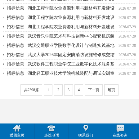
西南两侧湖堤护坡加固项目 成交结果公告
招标信息 | 湖北工程学院农业资源利用与新材料开发建设
2026-07-30
平台重大科研设备购置项目（事件相关电位系统、无线便携式近红外
招标信息 | 湖北工程学院农业资源利用与新材料开发建设
2026-07-29
脑功能成像系统）公开招标公告
平台重大科研设备购置项目（生物质转化利用分析系统）公开招标公
招标信息 | 湖北工程学院农业资源利用与新材料开发建设
2026-07-29
告
平台重大科研设备购置项目(人工智能纸卫品测试系统)公开招标公告
招标信息 | 武汉音乐学院艺术与科技创新中心配套机房装
2026-07-29
饰工程采购项目第二次竞争性磋商公告
招标信息 | 武汉交通职业学院数字化设计与制造实践基地
2026-07-28
竞争性磋商公告
招标信息 | 武汉大学2026年固定安防消防设施维修成交结
2026-07-28
果公告
招标信息 | 武汉软件工程职业学院工业数字化技术服务基
2026-07-28
地建设竞争性磋商公告
招标信息 | 湖北轻工职业技术学院机械装配与调试实训室
2026-07-28
建设采购 竞争性磋商公告
共2398篇
1
2
3
4
下一页
尾页
返回主页
热线电话
联系我们
在线咨询