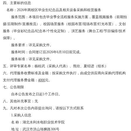
四、主要标的信息
名称：
2026年两校区毕业生纪念品及相关设备采购和租赁服务
服务范围：本项目包含毕业季全流程服务实施方案，覆盖视频服务（前期拍
摄
/后期制作/直播推流）、校园场景服务（校园布置/现场布置/灯光布置）、文创
服务（毕业衫纪念品/纪念本/个性化定制）、演艺服务（舞台工程/节目编排/技术
保障）。
服务要求：详见采购文件。
服务时间：合同签订后
2026年6月10日前完成。
服务标准：详见采购文件。
五、评审专家名单：杨桂武（采购人代表）、熊欣、夏绍进（组长）
六、代理服务收费标准及金额：按采购文件执行，由成交供应商向采购代理机构
支付代理服务费金额：
4000
元。
七、公告期限
自本公告发布之日起
1个工作日。
八、其他补充事宜：无
九、凡对本次公告内容提出询问，请按以下方式联系
1.采购人信息
名
称：湖北水利水电职业技术学院
地
址：武汉市洪山珞狮路
306号