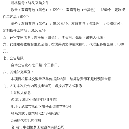
规格型号：详见采购文件
数量：双肩背包（黑色）：1200个、双肩背包（卡其色）：1800个、定制摆
件工艺品：600个
单价：双肩背包（黑色）：
49.00元/个
、
双肩背包（卡其色）：
49.00元/个
、
定制摆件工艺品：
50.00元/个
五、评审专家名单：陶松桥（组长）、李长河、张衡（采购人代表）
六、代理服务收费标准及金额：按照采购文件要求执行。代理服务费金额：
4000
元。
七、公告期限
自本公告发布之日起
1个工作日。
八、其他补充事宜：
本项目根据成交数量及单价据实结算，结算总费用不超过预算金额。
九、凡对本次公告内容提出询问，请按以下方式联系
1.采购人信息
名
称：湖北生物科技职业学院
地址：武汉市洪山区狮子山街野芷湖
1号
联系方式：陈老师
027-87697267
2.采购代理机构信息
名
称：中创恒梦工程咨询有限公司