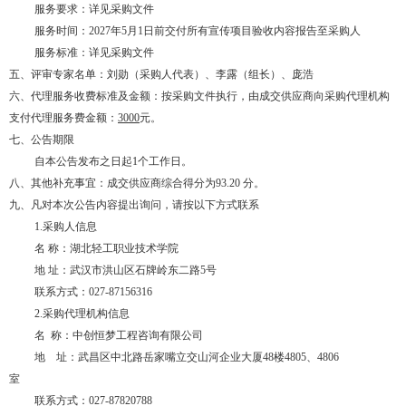
服务要求：详见采购文件
服务时间：
2027年5月1日前交付所有宣传项目验收内容报告至采购人
服务标准：详见采购文件
五、评审专家名单：刘勋（采购人代表）、李露（组长）、庞浩
六、代理服务收费标准及金额：按采购文件执行，由成交供应商向采购代理机构
支付代理服务费金额：
3000
元。
七、公告期限
自本公告发布之日起
1个工作日。
八、其他补充事宜
：成交供应商综合得分为
93.20 分。
九、凡对本次公告内容提出询问，请按以下方式联系
1.采购人信息
名
称：湖北轻工职业技术学院
地
址：武汉市洪山区石牌岭东二路
5号
联系方式：027-87156316
2.采购代理机构信息
名
称：
中创恒梦工程咨询有限公司
地 址：武昌区中北路岳家嘴立交山河企业大厦
48楼4805、4806
室
联系方式：
027-87820788