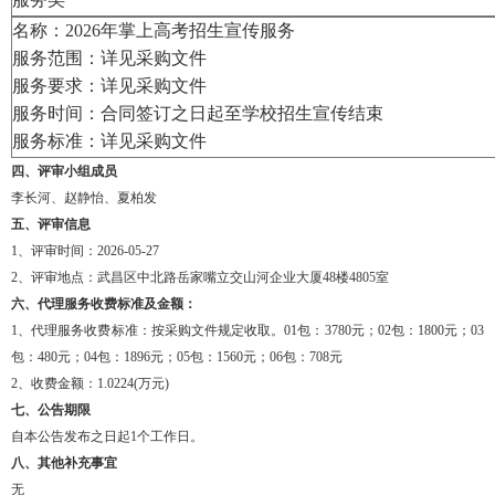
名称：
2026年掌上高考招生宣传服务
服务范围：详见采购文件
服务要求：详见采购文件
服务时间：
合同签订之日起至学校招生宣传结束
服务标准：详见采购文件
四
、评审小组成员
李长河、赵静怡、夏柏发
五
、评审信息
1、评审时间：2026-05-27
2、评审地点：武昌区中北路岳家嘴立交山河企业大厦48楼4805室
六
、代理服务收费标准及金额：
1、代理服务收费标准：按采购文件规定收取。01包
：
3780元；
02包
：
1800元；
03
包
：
480元；
04包
：
1896元；
05包
：
1560元；
06包
：
708元
2、收费金额：1.0224(万元)
七
、公告期限
自本公告发布之日起
1个工作日。
八
、其他补充事宜
无