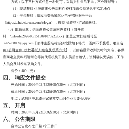
方式：以下三种方式任意一种均可，采购文件售后不退，不办理邮寄；
（
1）现场获取:供应商将公告后附件资料加盖公章送达至指定地点；
（
2）平台获取：供应商
登录
诚亿达电子招标服务平台
（
http://zb.hubeidream.com/#/login），按照“操作指引”完成获取。
（3）邮箱获取：
供应商将公告后附件资料（附件资
料：
/uploads/2026/05/151509107322.docx
）加盖公章扫描后传至
3265768009@qq.com【邮件主题名称必须按照如下格式，否则不予受理。
项目名
称
+公司全称+授权委托人姓名及联系方式
】，以邮箱显示收到的时间为准，各供
应商递交资料后请耐心等待代理机构工作人员后台确认，资料确认无误的，工作
人员会及时发送采购文件。
售价：400（元）
四、
响应文件提交
开始时间：
2026年05月22日08点30分（北京时间）
截止时间：
2026年05月22日09点30分（北京时间）
地点：武昌区中北路岳家嘴立交山河企业大厦
4806
室
五、
开启
时间：2026年05月22日09点30分（北京时间）
六、
公告期限
自本公告发布之日起3个工作日