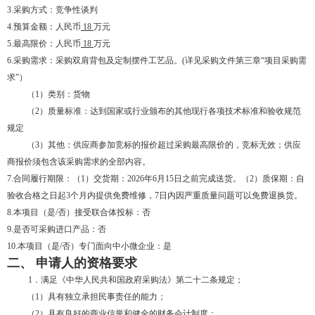
3.采购方式：竞争性谈判
4.预算金额：人民币
18
万元
5.最高限价：人民币
18
万元
6.采购需求：采购双肩背包及定制摆件工艺品。(详见采购文件第三章“项目采购需
求”）
（1）类别：货物
（2）质量标准：达到国家或行业颁布的其他现行各项技术标准和验收规范
规定
（3）其他：供应商参加竞标的报价超过采购最高限价的，竞标无效；供应
商报价须包含该采购需求的全部内容。
7.合同履行期限：（1）交货期
：
2026年6月15日之前完成送货。（
2
）质保期：自
验收合格之日起
3个月内提供免费维修，7日内因严重质量问题可以免费退换货。
8.本项目（是/否）接受联合体投标：否
9.是否可采购进口产品：否
10.
本项目（是
/否）专门面向中小微企业：
是
二、
申请人的资格要求
1．满足《中华人民共和国政府采购法》第二十二条规定；
（1）具有独立承担民事责任的能力；
（2）具有良好的商业信誉和健全的财务会计制度；