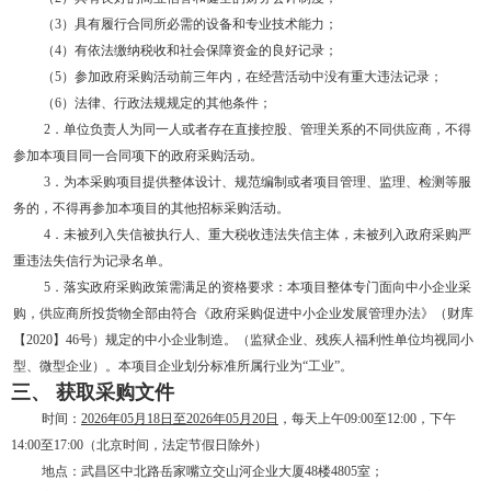
（3）具有履行合同所必需的设备和专业技术能力；
（4）有依法缴纳税收和社会保障资金的良好记录；
（5）参加政府采购活动前三年内，在经营活动中没有重大违法记录；
（6）法律、行政法规规定的其他条件；
2．单位负责人为同一人或者存在直接控股、管理关系的不同供应商，不得
参加本项目同一合同项下的政府采购活动。
3．为本采购项目提供整体设计、规范编制或者项目管理、监理、检测等服
务的，不得再参加本项目的其他招标采购活动。
4．未被列入失信被执行人、重大税收违法失信主体，未被列入政府采购严
重违法失信行为记录名单。
5．落实政府采购政策需满足的资格要求：本项目整体专门面向中小企业采
购，供应商所投货物全部由符合《政府采购促进中小企业发展管理办法》（财库
【2020】46号）规定的中小企业制造。（监狱企业、残疾人福利性单位均视同小
型、微型企业）。本项目企业划分标准所属行业为“工业”。
三、
获取
采购
文件
时间：
2026年05
月
18
日至
2026年05
月
20
日
，每天上午09:00至12:00，下午
14:00至17:00（北京时间，法定节假日除外）
地点：武昌区中北路岳家嘴立交山河企业大厦48楼4805室；