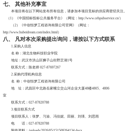
七、
其他补充事宜
本项目将在以下网站发布所有信息，请参加本项目竞标的供应商密切关注。
（
1）
《中国招标投标公共服务平台》（网址：
http://www.cebpubservice.cn/）
（2
）《中创恒梦工程咨询有限公司官网》（网址：
http://www.hubeidream.com/index.html）
八、
凡对本次采购提出询问，请按以下方式联系
1.采购人信息
名
称：湖北生物科技职业学院
地址：武汉市洪山区狮子山街野芷湖
1号
联系方式：陈老师
027-87697267
2.采购代理机构信息
名
称：中创恒梦工程咨询有限公司
地 址：武昌区中北路岳家嘴立交山河企业大厦
48楼4805、4806
室
联系方式：
027-87820788
3.项目联系方式
项目联系人：张梦、习渝、冯佳妮、田丽、刘瑛、刘思雨
电
话：
027-87820788
附件资料：
/uploads/2026/05/151509264134.docx