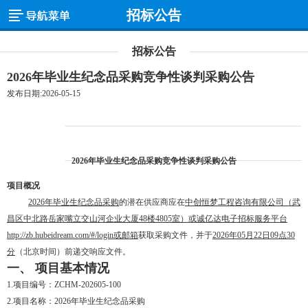
招标公告
招标公告
2026年毕业生纪念品采购​竞争性谈判采购公告
发布日期:2026-05-15
2026年毕业生纪念品采购
竞争性
谈判
采购公告
项目概况
2026年毕业生纪念品采购
的潜在供应商应在
中创恒梦工程咨询有限公司
（武
昌区中北路岳家嘴立交山河企业大厦
48楼
4805室）或诚亿达电子招标服务平台
http://zb.hubeidream.com/#/login
或邮箱
获取采购文件，并于
2026年05月22日09点30
分
（北京时间）前递交响应文件。
一、
项目基本情况
1.
项目编号：
ZCHM-202605-100
2.
项目名称：
2026年毕业生纪念品采购