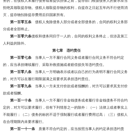
务的，在债权人未履行债务或者提供担保之前，提存部门根据债务人的要求应当
拒绝其领取提存物。债权人领取提存物的权利，自提存之日起五年内不行使而消
灭，提存物扣除提存费用后归国家所有。
第一百零五条
债权人免除债务人部分或者全部债务的，合同的权利义务部
分或者全部终止。
第一百零六条
债权和债务同归于一人的，合同的权利义务终止，但涉及第三
人利益的除外。
第七章 违约责任
第一百零七条
当事人一方不履行合同义务或者履行合同义务不符合约定
的，应当承担继续履行、采取补救措施或者赔偿损失等违约责任。
第一百零八条
当事人一方明确表示或者以自己的行为表明不履行合同义务
的，对方可以在履行期限届满之前要求其承担违约责任。
第一百零九条
当事人一方未支付价款或者报酬的，对方可以要求其支付价
款或者报酬。
第一百一十条
当事人一方不履行非金钱债务或者履行非金钱债务不符合约
定的，对方可以要求履行，但有下列情形之一的除外：（一）法律上或者事实上
不能履行；（二）债务的标的不适于强制履行或者履行费用过高；（三）债权人
在合理期限内未要求履行。
第一百一十一条
质量不符合约定的，应当按照当事人的约定承担违约责