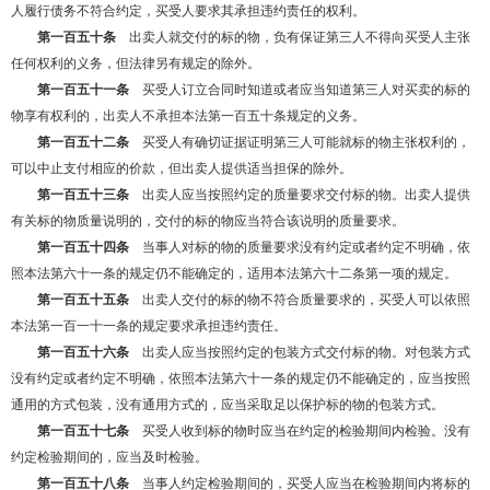
人履行债务不符合约定，买受人要求其承担违约责任的权利。
第一百五十条
出卖人就交付的标的物，负有保证第三人不得向买受人主张
任何权利的义务，但法律另有规定的除外。
第一百五十一条
买受人订立合同时知道或者应当知道第三人对买卖的标的
物享有权利的，出卖人不承担本法第一百五十条规定的义务。
第一百五十二条
买受人有确切证据证明第三人可能就标的物主张权利的，
可以中止支付相应的价款，但出卖人提供适当担保的除外。
第一百五十三条
出卖人应当按照约定的质量要求交付标的物。出卖人提供
有关标的物质量说明的，交付的标的物应当符合该说明的质量要求。
第一百五十四条
当事人对标的物的质量要求没有约定或者约定不明确，依
照本法第六十一条的规定仍不能确定的，适用本法第六十二条第一项的规定。
第一百五十五条
出卖人交付的标的物不符合质量要求的，买受人可以依照
本法第一百一十一条的规定要求承担违约责任。
第一百五十六条
出卖人应当按照约定的包装方式交付标的物。对包装方式
没有约定或者约定不明确，依照本法第六十一条的规定仍不能确定的，应当按照
通用的方式包装，没有通用方式的，应当采取足以保护标的物的包装方式。
第一百五十七条
买受人收到标的物时应当在约定的检验期间内检验。没有
约定检验期间的，应当及时检验。
第一百五十八条
当事人约定检验期间的，买受人应当在检验期间内将标的