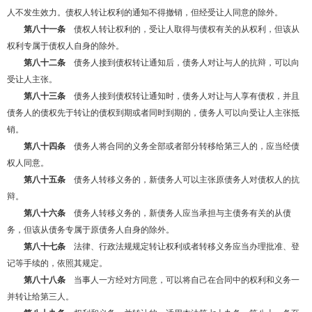
人不发生效力。债权人转让权利的通知不得撤销，但经受让人同意的除外。
第八十一条
债权人转让权利的，受让人取得与债权有关的从权利，但该从
权利专属于债权人自身的除外。
第八十二条
债务人接到债权转让通知后，债务人对让与人的抗辩，可以向
受让人主张。
第八十三条
债务人接到债权转让通知时，债务人对让与人享有债权，并且
债务人的债权先于转让的债权到期或者同时到期的，债务人可以向受让人主张抵
销。
第八十四条
债务人将合同的义务全部或者部分转移给第三人的，应当经债
权人同意。
第八十五条
债务人转移义务的，新债务人可以主张原债务人对债权人的抗
辩。
第八十六条
债务人转移义务的，新债务人应当承担与主债务有关的从债
务，但该从债务专属于原债务人自身的除外。
第八十七条
法律、行政法规规定转让权利或者转移义务应当办理批准、登
记等手续的，依照其规定。
第八十八条
当事人一方经对方同意，可以将自己在合同中的权利和义务一
并转让给第三人。