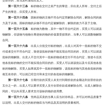
交部分的，应当及时通知出卖人。
第一百六十三条
标的物在交付之前产生的孳息，归出卖人所有，交付之后
产生的孳息，归买受人所有。
第一百六十四条
因标的物的主物不符合约定而解除合同的，解除合同的效
力及于从物。因标的物的从物不符合约定被解除的，解除的效力不及于主物。
第一百六十五条
标的物为数物，其中一物不符合约定的，买受人可以就该
物解除，但该物与他物分离使标的物的价值显受损害的，当事人可以就数物解除
合同。
第一百六十六条
出卖人分批交付标的物的，出卖人对其中一批标的物不交
付或者交付不符合约定，致使该批标的物不能实现合同目的的，买受人可以就该
批标的物解除。出卖人不交付其中一批标的物或者交付不符合约定，致使今后其
他各批标的物的交付不能实现合同目的的，买受人可以就该批以及今后其他各批
标的物解除。买受人如果就其中一批标的物解除，该批标的物与其他各批标的物
相互依存的，可以就已经交付和未交付的各批标的物解除。
第一百六十七条
分期付款的买受人未支付到期价款的金额达到全部价款的
五分之一的，出卖人可以要求买受人支付全部价款或者解除合同。出卖人解除合
同的，可以向买受人要求支付该标的物的使用费。
第一百六十八条
凭样品买卖的当事人应当封存样品，并可以对样品质量予
以说明。出卖人交付的标的物应当与样品及其说明的质量相同。