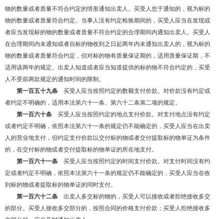
物的数量或者质量不符合约定的情形通知出卖人。买受人怠于通知的，视为标的
物的数量或者质量符合约定。当事人没有约定检验期间的，买受人应当在发现或
者应当发现标的物的数量或者质量不符合约定的合理期间内通知出卖人。买受人
在合理期间内未通知或者自标的物收到之日起两年内未通知出卖人的，视为标的
物的数量或者质量符合约定，但对标的物有质量保证期的，适用质量保证期，不
适用该两年的规定。出卖人知道或者应当知道提供的标的物不符合约定的，买受
人不受前两款规定的通知时间的限制。
第一百五十九条
买受人应当按照约定的数额支付价款。对价款没有约定或
者约定不明确的，适用本法第六十一条、第六十二条第二项的规定。
第一百六十条
买受人应当按照约定的地点支付价款。对支付地点没有约定
或者约定不明确，依照本法第六十一条的规定仍不能确定的，买受人应当在出卖
人的营业地支付，但约定支付价款以交付标的物或者交付提取标的物单证为条件
的，在交付标的物或者交付提取标的物单证的所在地支付。
第一百六十一条
买受人应当按照约定的时间支付价款。对支付时间没有约
定或者约定不明确，依照本法第六十一条的规定仍不能确定的，买受人应当在收
到标的物或者提取标的物单证的同时支付。
第一百六十二条
出卖人多交标的物的，买受人可以接收或者拒绝接收多交
的部分。买受人接收多交部分的，按照合同的价格支付价款；买受人拒绝接收多