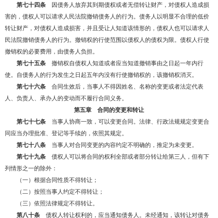
第七十四条
因债务人放弃其到期债权或者无偿转让财产，对债权人造成损
害的，债权人可以请求人民法院撤销债务人的行为。债务人以明显不合理的低价
转让财产，对债权人造成损害，并且受让人知道该情形的，债权人也可以请求人
民法院撤销债务人的行为。撤销权的行使范围以债权人的债权为限。债权人行使
撤销权的必要费用，由债务人负担。
第七十五条
撤销权自债权人知道或者应当知道撤销事由之日起一年内行
使。自债务人的行为发生之日起五年内没有行使撤销权的，该撤销权消灭。
第七十六条
合同生效后，当事人不得因姓名、名称的变更或者法定代表
人、负责人、承办人的变动而不履行合同义务。
第五章 合同的变更和转让
第七十七条
当事人协商一致，可以变更合同。法律、行政法规规定变更合
同应当办理批准、登记等手续的，依照其规定。
第七十八条
当事人对合同变更的内容约定不明确的，推定为未变更。
第七十九条
债权人可以将合同的权利全部或者部分转让给第三人，但有下
列情形之一的除外：
（一）根据合同性质不得转让；
（二）按照当事人约定不得转让；
（三）依照法律规定不得转让。
第八十条
债权人转让权利的，应当通知债务人。未经通知，该转让对债务