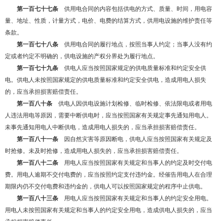
第一百七十七条
供用电合同的内容包括供电的方式、质量、时间，用电容
量、地址、性质，计量方式，电价、电费的结算方式，供用电设施的维护责任等
条款。
第一百七十八条
供用电合同的履行地点，按照当事人约定；当事人没有约
定或者约定不明确的，供电设施的产权分界处为履行地点。
第一百七十九条
供电人应当按照国家规定的供电质量标准和约定安全供
电。供电人未按照国家规定的供电质量标准和约定安全供电，造成用电人损失
的，应当承担损害赔偿责任。
第一百八十条
供电人因供电设施计划检修、临时检修、依法限电或者用电
人违法用电等原因，需要中断供电时，应当按照国家有关规定事先通知用电人。
未事先通知用电人中断供电，造成用电人损失的，应当承担损害赔偿责任。
第一百八十一条
因自然灾害等原因断电，供电人应当按照国家有关规定及
时抢修。未及时抢修，造成用电人损失的，应当承担损害赔偿责任。
第一百八十二条
用电人应当按照国家有关规定和当事人的约定及时交付电
费。用电人逾期不交付电费的，应当按照约定支付违约金。经催告用电人在合理
期限内仍不交付电费和违约金的，供电人可以按照国家规定的程序中止供电。
第一百八十三条
用电人应当按照国家有关规定和当事人的约定安全用电。
用电人未按照国家有关规定和当事人的约定安全用电，造成供电人损失的，应当