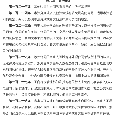
第八章 其他规定
第一百二十三条
其他法律对合同另有规定的，依照其规定。
第一百二十四条
本法分则或者其他法律没有明文规定的合同，适用本法总
则的规定，并可以参照本法分则或者其他法律最相类似的规定。
第一百二十五条
当事人对合同条款的理解有争议的，应当按照合同所使用
的词句、合同的有关条款、合同的目的、交易习惯以及诚实信用原则，确定该条
款的真实意思。合同文本采用两种以上文字订立并约定具有同等效力的，对各文
本使用的词句推定具有相同含义。各文本使用的词句不一致的，应当根据合同的
目的予以解释。
第一百二十六条
涉外合同的当事人可以选择处理合同争议所适用的法律，
但法律另有规定的除外。涉外合同的当事人没有选择的，适用与合同有最密切联
系的国家的法律。在中华人民共和国境内履行的中外合资经营企业合同、中外合
作经营企业合同、中外合作勘探开发自然资源合同，适用中华人民共和国法律。
第一百二十七条
工商行政管理部门和其他有关行政主管部门在各自的职权
范围内，依照法律、行政法规的规定，对利用合同危害国家利益、社会公共利益
的违法行为，负责监督处理；构成犯罪的，依法追究刑事责任。
第一百二十八条
当事人可以通过和解或者调解解决合同争议。当事人不愿
和解、调解或者和解、调解不成的，可以根据仲裁协议向仲裁机构申请仲裁。涉
外合同的当事人可以根据仲裁协议向中国仲裁机构或者其他仲裁机构申请仲裁。