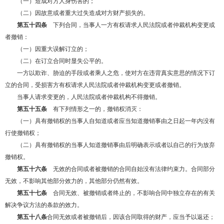
（一）造成对方人身伤害的；
（二）因故意或者重大过失造成对方财产损失的。
第五十四条
下列合同，当事人一方有权请求人民法院或者仲裁机构变更或
者撤销：
（一）因重大误解订立的；
（二）在订立合同时显失公平的。
一方以欺诈、胁迫的手段或者乘人之危，使对方在违背真实意思的情况下订
立的合同，受损害方有权请求人民法院或者仲裁机构变更或者撤销。
当事人请求变更的，人民法院或者仲裁机构不得撤销。
第五十五条
有下列情形之一的，撤销权消灭：
（一）具有撤销权的当事人自知道或者应当知道撤销事由之日起一年内没有
行使撤销权；
（二）具有撤销权的当事人知道撤销事由后明确表示或者以自己的行为放弃
撤销权。
第五十六条
无效的合同或者被撤销的合同自始没有法律约束力。合同部分
无效，不影响其他部分效力的，其他部分仍然有效。
第五十七条
合同无效、被撤销或者终止的，不影响合同中独立存在的有关
解决争议方法的条款的效力。
第五十八条
合同无效或者被撤销后，因该合同取得的财产，应当予以返还；