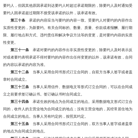
要约人，但因其他原因承诺到达要约人时超过承诺期限的，除要约人及时通知受
要约人因承诺超过期限不接受该承诺的以外，该承诺有效。
第三十条
承诺的内容应当与要约的内容一致。受要约人对要约的内容作出
实质性变更的，为新要约。有关合同标的、数量、质量、价款或者报酬、履行期
限、履行地点和方式、违约责任和解决争议方法等的变更，是对要约内容的实质
性变更。
第三十一条
承诺对要约的内容作出非实质性变更的，除要约人及时表示反
对或者要约表明承诺不得对要约的内容作出任何变更的以外，该承诺有效，合同
的内容以承诺的内容为准。
第三十二条
当事人采用合同书形式订立合同的，自双方当事人签字或者盖
章时合同成立。
第三十三条
当事人采用信件、数据电文等形式订立合同的，可以在合同成
立之前要求签订确认书。签订确认书时合同成立。
第三十四条
承诺生效的地点为合同成立的地点。采用数据电文形式订立合
同的，收件人的主营业地为合同成立的地点；没有主营业地的，其经常居住地为
合同成立的地点。当事人另有约定的，按照其约定。
第三十五条
当事人采用合同书形式订立合同的，双方当事人签字或者盖章
的地点为合同成立的地点。