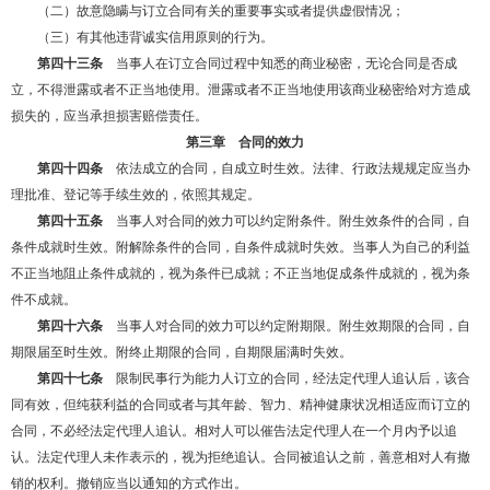
（二）故意隐瞒与订立合同有关的重要事实或者提供虚假情况；
（三）有其他违背诚实信用原则的行为。
第四十三条
当事人在订立合同过程中知悉的商业秘密，无论合同是否成
立，不得泄露或者不正当地使用。泄露或者不正当地使用该商业秘密给对方造成
损失的，应当承担损害赔偿责任。
第三章 合同的效力
第四十四条
依法成立的合同，自成立时生效。法律、行政法规规定应当办
理批准、登记等手续生效的，依照其规定。
第四十五条
当事人对合同的效力可以约定附条件。附生效条件的合同，自
条件成就时生效。附解除条件的合同，自条件成就时失效。当事人为自己的利益
不正当地阻止条件成就的，视为条件已成就；不正当地促成条件成就的，视为条
件不成就。
第四十六条
当事人对合同的效力可以约定附期限。附生效期限的合同，自
期限届至时生效。附终止期限的合同，自期限届满时失效。
第四十七条
限制民事行为能力人订立的合同，经法定代理人追认后，该合
同有效，但纯获利益的合同或者与其年龄、智力、精神健康状况相适应而订立的
合同，不必经法定代理人追认。相对人可以催告法定代理人在一个月内予以追
认。法定代理人未作表示的，视为拒绝追认。合同被追认之前，善意相对人有撤
销的权利。撤销应当以通知的方式作出。