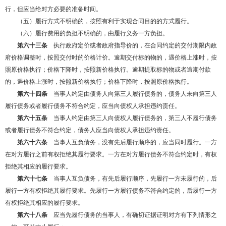
行，但应当给对方必要的准备时间。
（五）履行方式不明确的，按照有利于实现合同目的的方式履行。
（六）履行费用的负担不明确的，由履行义务一方负担。
第六十三条
执行政府定价或者政府指导价的，在合同约定的交付期限内政
府价格调整时，按照交付时的价格计价。逾期交付标的物的，遇价格上涨时，按
照原价格执行；价格下降时，按照新价格执行。逾期提取标的物或者逾期付款
的，遇价格上涨时，按照新价格执行；价格下降时，按照原价格执行。
第六十四条
当事人约定由债务人向第三人履行债务的，债务人未向第三人
履行债务或者履行债务不符合约定，应当向债权人承担违约责任。
第六十五条
当事人约定由第三人向债权人履行债务的，第三人不履行债务
或者履行债务不符合约定，债务人应当向债权人承担违约责任。
第六十六条
当事人互负债务，没有先后履行顺序的，应当同时履行。一方
在对方履行之前有权拒绝其履行要求。一方在对方履行债务不符合约定时，有权
拒绝其相应的履行要求。
第六十七条
当事人互负债务，有先后履行顺序，先履行一方未履行的，后
履行一方有权拒绝其履行要求。先履行一方履行债务不符合约定的，后履行一方
有权拒绝其相应的履行要求。
第六十八条
应当先履行债务的当事人，有确切证据证明对方有下列情形之