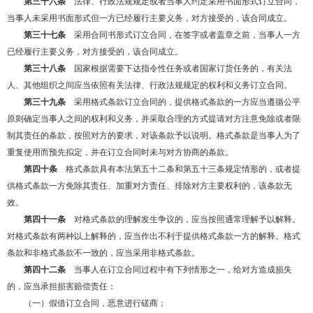
第三十六条
法律、行政法规规定或者当事人约定采用书面形式订立合同，
当事人未采用书面形式但一方已经履行主要义务，对方接受的，该合同成立。
第三十七条
采用合同书形式订立合同，在签字或者盖章之前，当事人一方
已经履行主要义务，对方接受的，该合同成立。
第三十八条
国家根据需要下达指令性任务或者国家订货任务的，有关法
人、其他组织之间应当依照有关法律、行政法规规定的权利和义务订立合同。
第三十九条
采用格式条款订立合同的，提供格式条款的一方应当遵循公平
原则确定当事人之间的权利和义务，并采取合理的方式提请对方注意免除或者限
制其责任的条款，按照对方的要求，对该条款予以说明。格式条款是当事人为了
重复使用而预先拟定，并在订立合同时未与对方协商的条款。
第四十条
格式条款具有本法第五十二条和第五十三条规定情形的，或者提
供格式条款一方免除其责任、加重对方责任、排除对方主要权利的，该条款无
效。
第四十一条
对格式条款的理解发生争议的，应当按照通常理解予以解释。
对格式条款有两种以上解释的，应当作出不利于提供格式条款一方的解释。格式
条款和非格式条款不一致的，应当采用非格式条款。
第四十二条
当事人在订立合同过程中有下列情形之一，给对方造成损失
的，应当承担损害赔偿责任：
（一）假借订立合同，恶意进行磋商；