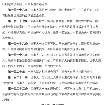
行约定的债务的，应当双倍返还定金。
第一百一十六条
当事人既约定违约金，又约定定金的，一方违约时，对方
可以选择适用违约金或者定金条款。
第一百一十七条
因不可抗力不能履行合同的，根据不可抗力的影响，部分
或者全部免除责任，但法律另有规定的除外。当事人迟延履行后发生不可抗力
的，不能免除责任。本法所称不可抗力，是指不能预见、不能避免并不能克服的
客观情况。
第一百一十八条
当事人一方因不可抗力不能履行合同的，应当及时通知对
方，以减轻可能给对方造成的损失，并应当在合理期限内提供证明。
第一百一十九条
当事人一方违约后，对方应当采取适当措施防止损失的扩
大；没有采取适当措施致使损失扩大的，不得就扩大的损失要求赔偿。当事人因
防止损失扩大而支出的合理费用，由违约方承担。
第一百二十条
当事人双方都违反合同的，应当各自承担相应的责任。
第一百二十一条
当事人一方因第三人的原因造成违约的，应当向对方承担
违约责任。当事人一方和第三人之间的纠纷，依照法律规定或者按照约定解决。
第一百二十二条
因当事人一方的违约行为，侵害对方人身、财产权益的，
受损害方有权选择依照本法要求其承担违约责任或者依照其他法律要求其承担侵
权责任。