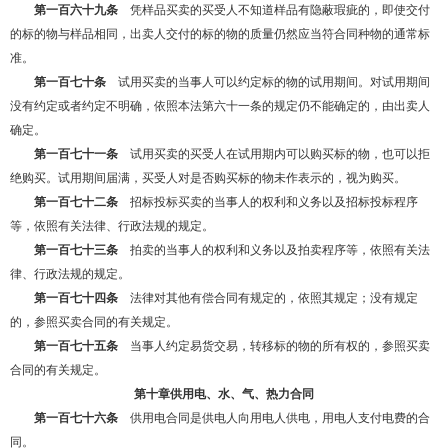
第一百六十九条
凭样品买卖的买受人不知道样品有隐蔽瑕疵的，即使交付
的标的物与样品相同，出卖人交付的标的物的质量仍然应当符合同种物的通常标
准。
第一百七十条
试用买卖的当事人可以约定标的物的试用期间。对试用期间
没有约定或者约定不明确，依照本法第六十一条的规定仍不能确定的，由出卖人
确定。
第一百七十一条
试用买卖的买受人在试用期内可以购买标的物，也可以拒
绝购买。试用期间届满，买受人对是否购买标的物未作表示的，视为购买。
第一百七十二条
招标投标买卖的当事人的权利和义务以及招标投标程序
等，依照有关法律、行政法规的规定。
第一百七十三条
拍卖的当事人的权利和义务以及拍卖程序等，依照有关法
律、行政法规的规定。
第一百七十四条
法律对其他有偿合同有规定的，依照其规定；没有规定
的，参照买卖合同的有关规定。
第一百七十五条
当事人约定易货交易，转移标的物的所有权的，参照买卖
合同的有关规定。
第十章供用电、水、气、热力合同
第一百七十六条
供用电合同是供电人向用电人供电，用电人支付电费的合
同。