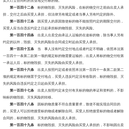
卖人订立合同时的营业地交付标的物。
第一百四十二条
标的物毁损、灭失的风险，在标的物交付之前由出卖人承
担，交付之后由买受人承担，但法律另有规定或者当事人另有约定的除外。
第一百四十三条
因买受人的原因致使标的物不能按照约定的期限交付的，
买受人应当自违反约定之日起承担标的物毁损、灭失的风险。
第一百四十四条
出卖人出卖交由承运人运输的在途标的物，除当事人另有
约定的以外，毁损、灭失的风险自合同成立时起由买受人承担。
第一百四十五条
当 事人没有约定交付地点或者约定不明确，依照本法第
一百四十一条第二款第一项的规定标的物需要运输的，出卖人将标的物交付给第
一承运人后，标的物毁损、灭失的风险由买受人承担。
第一百四十六条
出卖人按照约定或者依照本法第一百四十一条第二款第二
项的规定将标的物置于交付地点，买受人违反约定没有收取的，标的物毁损、灭
失的风险自违反约定之日起由买受人承担。
第一百四十七条
出卖人按照约定未交付有关标的物的单证和资料的，不影
响标的物毁损、灭失风险的转移。
第一百四十八条
因标的物质量不符合质量要求，致使不能实现合同目的
的，买受人可以拒绝接受标的物或者解除合同。买受人拒绝接受标的物或者解除
合同的，标的物毁损、灭失的风险由出卖人承担。
第一百四十九条
标的物毁损、灭失的风险由买受人承担的，不影响因出卖