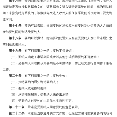
第十六条
要约到达受要约人时生效。采用数据电文形式订立合同，收件人
指定特定系统接收数据电文的，该数据电文进入该特定系统的时间，视为到达时
间；未指定特定系统的，该数据电文进入收件人的任何系统的首次时间，视为到
达时间。
第十七条
要约可以撤回。撤回要约的通知应当在要约到达受要约人之前或
者与要约同时到达受要约人。
第十八条
要约可以撤销。撤销要约的通知应当在受要约人发出承诺通知之
前到达受要约人。
第十九条
有下列情形之一的，要约不得撤销：
（一）要约人确定了承诺期限或者以其他形式明示要约不可撤销；
（二）受要约人有理由认为要约是不可撤销的，并已经为履行合同作了准备
工作。
第二十条
有下列情形之一的，要约失效：
（一）拒绝要约的通知到达要约人；
（二）要约人依法撤销要约；
（三）承诺期限届满，受要约人未作出承诺；
（四）受要约人对要约的内容作出实质性变更。
第二十一条
承诺是受要约人同意要约的意思表示。
第二十二条
承诺应当以通知的方式作出，但根据交易习惯或者要约表明可