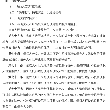
一的，可以中止履行：
（一）经营状况严重恶化；
（二）转移财产、抽逃资金，以逃避债务；
（三）丧失商业信誉；
（四）有丧失或者可能丧失履行债务能力的其他情形。
当事人没有确切证据中止履行的，应当承担违约责任。
第六十九条
当事人依照本法第六十八条的规定中止履行的，应当及时通知
对方。对方提供适当担保时，应当恢复履行。中止履行后，对方在合理期限内未
恢复履行能力并且未提供适当担保的，中止履行的一方可以解除合同。
第七十条
债权人分立、合并或者变更住所没有通知债务人，致使履行债务
发生困难的，债务人可以中止履行或者将标的物提存。
第七十一条
债权人可以拒绝债务人提前履行债务，但提前履行不损害债权
人利益的除外。债务人提前履行债务给债权人增加的费用，由债务人负担。
第七十二条
债权人可以拒绝债务人部分履行债务，但部分履行不损害债权
人利益的除外。债务人部分履行债务给债权人增加的费用，由债务人负担。
第七十三条
因债务人怠于行使其到期债权，对债权人造成损害的，债权人
可以向人民法院请求以自己的名义代位行使债务人的债权，但该债权专属于债务
人自身的除外。代位权的行使范围以债权人的债权为限。债权人行使代位权的必
要费用，由债务人负担。