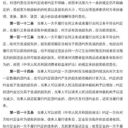
任。对违约责任没有约定或者约定不明确，依照本法第六十一条的规定仍不能确
定的，受损害方根据标的的性质以及损失的大小，可以合理选择要求对方承担修
理、更换、重作、退货、减少价款或者报酬等违约责任。
第一百一十二条
当事人一方不履行合同义务或者履行合同义务不符合约定
的，在履行义务或者采取补救措施后，对方还有其他损失的，应当赔偿损失。
第一百一十三条
当事人一方不履行合同义务或者履行合同义务不符合约
定，给对方造成损失的，损失赔偿额应当相当于因违约所造成的损失，包括合同
履行后可以获得的利益，但不得超过违反合同一方订立合同时预见到或者应当预
见到的因违反合同可能造成的损失。经营者对消费者提供商品或者服务有欺诈行
为的，依照《中华人民共和国消费者权益保护法》的规定承担损害赔偿责任。
第一百一十四条
当事人可以约定一方违约时应当根据违约情况向对方支付
一定数额的违约金，也可以约定因违约产生的损失赔偿额的计算方法。约定的违
约金低于造成的损失的，当事人可以请求人民法院或者仲裁机构予以增加；约定
的违约金过分高于造成的损失的，当事人可以请求人民法院或者仲裁机构予以适
当减少。当事人就迟延履行约定违约金的，违约方支付违约金后，还应当履行债
务。
第一百一十五条
当事人可以依照《中华人民共和国担保法》约定一方向对
方给付定金作为债权的担保。债务人履行债务后，定金应当抵作价款或者收回。
给付定金的一方不履行约定的债务的，无权要求返还定金；收受定金的一方不履