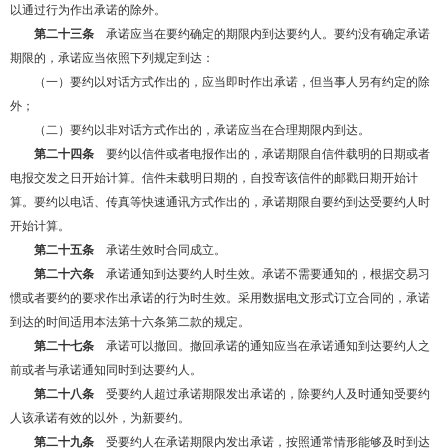
以通过行为作出承诺的除外。
第二十三条
承诺应当在要约确定的期限内到达要约人。要约没有确定承诺
期限的，承诺应当依照下列规定到达：
（一）要约以对话方式作出的，应当即时作出承诺，但当事人另有约定的除
外；
（二）要约以非对话方式作出的，承诺应当在合理期限内到达。
第二十四条
要约以信件或者电报作出的，承诺期限自信件载明的日期或者
电报交发之日开始计算。信件未载明日期的，自投寄该信件的邮戳日期开始计
算。要约以电话、传真等快速通讯方式作出的，承诺期限自要约到达受要约人时
开始计算。
第二十五条
承诺生效时合同成立。
第二十六条
承诺通知到达要约人时生效。承诺不需要通知的，根据交易习
惯或者要约的要求作出承诺的行为时生效。采用数据电文形式订立合同的，承诺
到达的时间适用本法第十六条第二款的规定。
第二十七条
承诺可以撤回。撤回承诺的通知应当在承诺通知到达要约人之
前或者与承诺通知同时到达要约人。
第二十八条
受要约人超过承诺期限发出承诺的，除要约人及时通知受要约
人该承诺有效的以外，为新要约。
第二十九条
受要约人在承诺期限内发出承诺，按照通常情形能够及时到达