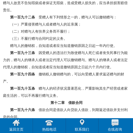
赠与人故意不告知瑕疵或者保证无瑕疵，造成受赠人损失的，应当承担损害赔偿
责任。
第一百九十二条
受赠人有下列情形之一的，赠与人可以撤销赠与：
（一）严重侵害赠与人或者赠与人的近亲属；
（二）对赠与人有扶养义务而不履行；
（三）不履行赠与合同约定的义务。
赠与人的撤销权，自知道或者应当知道撤销原因之日起一年内行使。
第一百九十三条
因受赠人的违法行为致使赠与人死亡或者丧失民事行为能
力的，赠与人的继承人或者法定代理人可以撤销赠与。赠与人的继承人或者法定
代理人的撤销权，自知道或者应当知道撤销原因之日起六个月内行使。
第一百九十四条
撤销权人撤销赠与的，可以向受赠人要求返还赠与的财
产。
第一百九十五条
赠与人的经济状况显著恶化，严重影响其生产经营或者家
庭生活的，可以不再履行赠与义务。
第十二章 借款合同
第一百九十六条
借款合同是借款人向贷款人借款，到期返还借款并支付利
息的合同。
第一百九十七条
借款合同采用书面形式，但自然人之间借款另有约定的除
返回主页
热线电话
联系我们
在线咨询
外。