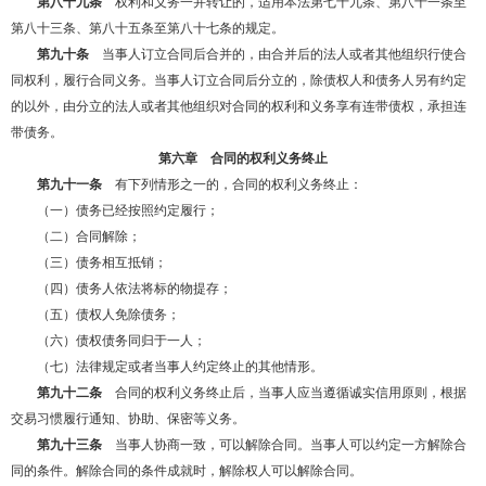
第八十九条
权利和义务一并转让的，适用本法第七十九条、第八十一条至
第八十三条、第八十五条至第八十七条的规定。
第九十条
当事人订立合同后合并的，由合并后的法人或者其他组织行使合
同权利，履行合同义务。当事人订立合同后分立的，除债权人和债务人另有约定
的以外，由分立的法人或者其他组织对合同的权利和义务享有连带债权，承担连
带债务。
第六章 合同的权利义务终止
第九十一条
有下列情形之一的，合同的权利义务终止：
（一）债务已经按照约定履行；
（二）合同解除；
（三）债务相互抵销；
（四）债务人依法将标的物提存；
（五）债权人免除债务；
（六）债权债务同归于一人；
（七）法律规定或者当事人约定终止的其他情形。
第九十二条
合同的权利义务终止后，当事人应当遵循诚实信用原则，根据
交易习惯履行通知、协助、保密等义务。
第九十三条
当事人协商一致，可以解除合同。当事人可以约定一方解除合
同的条件。解除合同的条件成就时，解除权人可以解除合同。