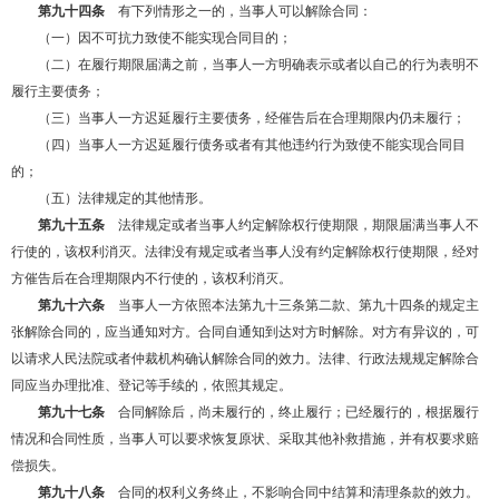
第九十四条
有下列情形之一的，当事人可以解除合同：
（一）因不可抗力致使不能实现合同目的；
（二）在履行期限届满之前，当事人一方明确表示或者以自己的行为表明不
履行主要债务；
（三）当事人一方迟延履行主要债务，经催告后在合理期限内仍未履行；
（四）当事人一方迟延履行债务或者有其他违约行为致使不能实现合同目
的；
（五）法律规定的其他情形。
第九十五条
法律规定或者当事人约定解除权行使期限，期限届满当事人不
行使的，该权利消灭。法律没有规定或者当事人没有约定解除权行使期限，经对
方催告后在合理期限内不行使的，该权利消灭。
第九十六条
当事人一方依照本法第九十三条第二款、第九十四条的规定主
张解除合同的，应当通知对方。合同自通知到达对方时解除。对方有异议的，可
以请求人民法院或者仲裁机构确认解除合同的效力。法律、行政法规规定解除合
同应当办理批准、登记等手续的，依照其规定。
第九十七条
合同解除后，尚未履行的，终止履行；已经履行的，根据履行
情况和合同性质，当事人可以要求恢复原状、采取其他补救措施，并有权要求赔
偿损失。
第九十八条
合同的权利义务终止，不影响合同中结算和清理条款的效力。