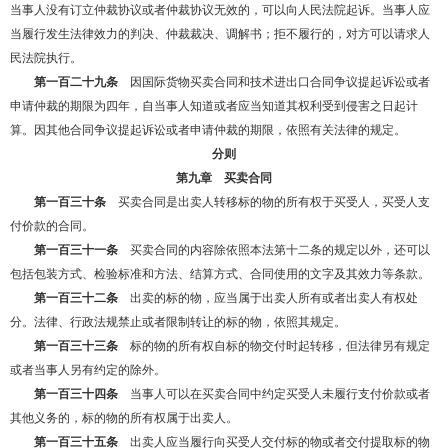
当事人没有订立仲裁协议或者仲裁协议无效的，可以向人民法院起诉。当事人应
当履行发生法律效力的判决、仲裁裁决、调解书；拒不履行的，对方可以请求人
民法院执行。
第一百二十九条
因国际货物买卖合同和技术进出口合同争议提起诉讼或者
申请仲裁的期限为四年，自当事人知道或者应当知道其权利受到侵害之日起计
算。因其他合同争议提起诉讼或者申请仲裁的期限，依照有关法律的规定。
分则
第九章 买卖合同
第一百三十条
买卖合同是出卖人转移标的物的所有权于买受人，买受人支
付价款的合同。
第一百三十一条
买卖合同的内容除依照本法第十二条的规定以外，还可以
包括包装方式、检验标准和方法、结算方式、合同使用的文字及其效力等条款。
第一百三十二条
出卖的标的物，应当属于出卖人所有或者出卖人有权处
分。法律、行政法规禁止或者限制转让的标的物，依照其规定。
第一百三十三条
标的物的所有权自标的物交付时起转移，但法律另有规定
或者当事人另有约定的除外。
第一百三十四条
当事人可以在买卖合同中约定买受人未履行支付价款或者
其他义务的，标的物的所有权属于出卖人。
第一百三十五条
出卖人应当履行向买受人交付标的物或者交付提取标的物