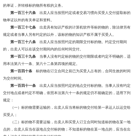
的单证，并转移标的物所有权的义务。
第一百三十六条
出卖人应当按照约定或者交易习惯向买受人交付提取标的
物单证以外的有关单证和资料。
第一百三十七条
出卖具有知识产权的计算机软件等标的物的，除法律另有
规定或者当事人另有约定的以外，该标的物的知识产权不属于买受人。
第一百三十八条
出卖人应当按照约定的期限交付标的物。约定交付期间
的，出卖人可以在该交付期间内的任何时间交付。
第一百三十九条
当事人没有约定标的物的交付期限或者约定不明确的，适
用本法第六十一条、第六十二条第四项的规定。
第一百四十条
标的物在订立合同之前已为买受人占有的，合同生效的时间
为交付时间。
第一百四十一条
出卖人应当按照约定的地点交付标的物。当事人没有约定
交付地点或者约定不明确，依照本法第六十一条的规定仍不能确定的，适用下列
规定：
（一）标的物需要运输的，出卖人应当将标的物交付给第一承运人以运交给
买受人；
（二）标的物不需要运输，出卖人和买受人订立合同时知道标的物在某一地
点的，出卖人应当在该地点交付标的物；不知道标的物在某一地点的，应当在出