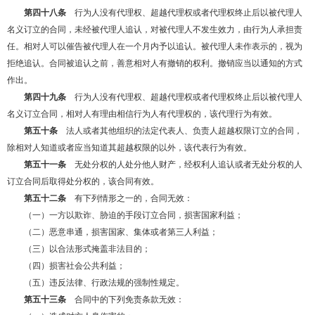
第四十八条
行为人没有代理权、超越代理权或者代理权终止后以被代理人
名义订立的合同，未经被代理人追认，对被代理人不发生效力，由行为人承担责
任。相对人可以催告被代理人在一个月内予以追认。被代理人未作表示的，视为
拒绝追认。合同被追认之前，善意相对人有撤销的权利。撤销应当以通知的方式
作出。
第四十九条
行为人没有代理权、超越代理权或者代理权终止后以被代理人
名义订立合同，相对人有理由相信行为人有代理权的，该代理行为有效。
第五十条
法人或者其他组织的法定代表人、负责人超越权限订立的合同，
除相对人知道或者应当知道其超越权限的以外，该代表行为有效。
第五十一条
无处分权的人处分他人财产，经权利人追认或者无处分权的人
订立合同后取得处分权的，该合同有效。
第五十二条
有下列情形之一的，合同无效：
（一）一方以欺诈、胁迫的手段订立合同，损害国家利益；
（二）恶意串通，损害国家、集体或者第三人利益；
（三）以合法形式掩盖非法目的；
（四）损害社会公共利益；
（五）违反法律、行政法规的强制性规定。
第五十三条
合同中的下列免责条款无效：