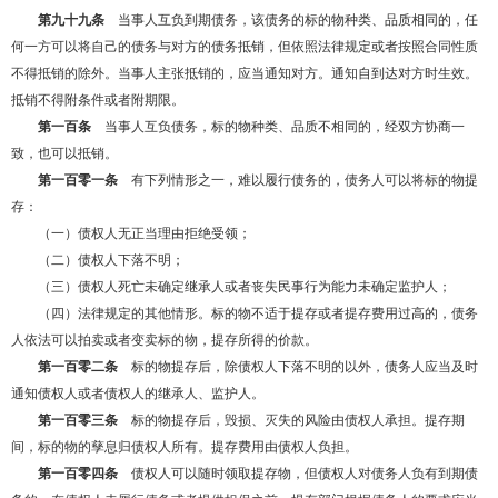
第九十九条
当事人互负到期债务，该债务的标的物种类、品质相同的，任
何一方可以将自己的债务与对方的债务抵销，但依照法律规定或者按照合同性质
不得抵销的除外。当事人主张抵销的，应当通知对方。通知自到达对方时生效。
抵销不得附条件或者附期限。
第一百条
当事人互负债务，标的物种类、品质不相同的，经双方协商一
致，也可以抵销。
第一百零一条
有下列情形之一，难以履行债务的，债务人可以将标的物提
存：
（一）债权人无正当理由拒绝受领；
（二）债权人下落不明；
（三）债权人死亡未确定继承人或者丧失民事行为能力未确定监护人；
（四）法律规定的其他情形。标的物不适于提存或者提存费用过高的，债务
人依法可以拍卖或者变卖标的物，提存所得的价款。
第一百零二条
标的物提存后，除债权人下落不明的以外，债务人应当及时
通知债权人或者债权人的继承人、监护人。
第一百零三条
标的物提存后，毁损、灭失的风险由债权人承担。提存期
间，标的物的孳息归债权人所有。提存费用由债权人负担。
第一百零四条
债权人可以随时领取提存物，但债权人对债务人负有到期债