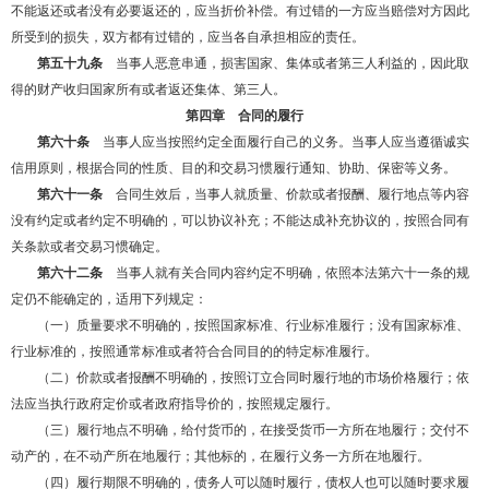
不能返还或者没有必要返还的，应当折价补偿。有过错的一方应当赔偿对方因此
所受到的损失，双方都有过错的，应当各自承担相应的责任。
第五十九条
当事人恶意串通，损害国家、集体或者第三人利益的，因此取
得的财产收归国家所有或者返还集体、第三人。
第四章 合同的履行
第六十条
当事人应当按照约定全面履行自己的义务。当事人应当遵循诚实
信用原则，根据合同的性质、目的和交易习惯履行通知、协助、保密等义务。
第六十一条
合同生效后，当事人就质量、价款或者报酬、履行地点等内容
没有约定或者约定不明确的，可以协议补充；不能达成补充协议的，按照合同有
关条款或者交易习惯确定。
第六十二条
当事人就有关合同内容约定不明确，依照本法第六十一条的规
定仍不能确定的，适用下列规定：
（一）质量要求不明确的，按照国家标准、行业标准履行；没有国家标准、
行业标准的，按照通常标准或者符合合同目的的特定标准履行。
（二）价款或者报酬不明确的，按照订立合同时履行地的市场价格履行；依
法应当执行政府定价或者政府指导价的，按照规定履行。
（三）履行地点不明确，给付货币的，在接受货币一方所在地履行；交付不
动产的，在不动产所在地履行；其他标的，在履行义务一方所在地履行。
（四）履行期限不明确的，债务人可以随时履行，债权人也可以随时要求履