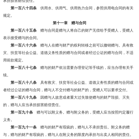
承担损害赔偿责任。
第一百八十四条
供用水、供用气、供用热力合同，参照供用电合同的有关
规定。
第十一章 赠与合同
第一百八十五条
赠与合同是赠与人将自己的财产无偿给予受赠人，受赠人
表示接受赠与的合同。
第一百八十六条
赠与人在赠与财产的权利转移之前可以撤销赠与。具有救
灾、扶贫等社会公益、道德义务性质的赠与合同或者经过公证的赠与合同，不适
用前款规定。
第一百八十七条
赠与的财产依法需要办理登记等手续的，应当办理有关手
续。
第一百八十八条
具有救灾、扶贫等社会公益、道德义务性质的赠与合同或
者经过公证的赠与合同，赠与人不交付赠与的财产的，受赠人可以要求交付。
第一百八十九条
因赠与人故意或者重大过失致使赠与的财产毁损、灭失
的，赠与人应当承担损害赔偿责任。
第一百九十条
赠与可以附义务。赠与附义务的，受赠人应当按照约定履行
义务。
第一百九十一条
赠与的财产有瑕疵的，赠与人不承担责任。附义务的赠
与，赠与的财产有瑕疵的，赠与人在附义务的限度内承担与出卖人相同的责任。