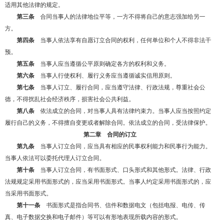
适用其他法律的规定。
第三条
合同当事人的法律地位平等，一方不得将自己的意志强加给另一
方。
第四条
当事人依法享有自愿订立合同的权利，任何单位和个人不得非法干
预。
第五条
当事人应当遵循公平原则确定各方的权利和义务。
第六条
当事人行使权利、履行义务应当遵循诚实信用原则。
第七条
当事人订立、履行合同，应当遵守法律、行政法规，尊重社会公
德，不得扰乱社会经济秩序，损害社会公共利益。
第八条
依法成立的合同，对当事人具有法律约束力。当事人应当按照约定
履行自己的义务，不得擅自变更或者解除合同。依法成立的合同，受法律保护。
第二章 合同的订立
第九条
当事人订立合同，应当具有相应的民事权利能力和民事行为能力。
当事人依法可以委托代理人订立合同。
第十条
当事人订立合同，有书面形式、口头形式和其他形式。法律、行政
法规规定采用书面形式的，应当采用书面形式。当事人约定采用书面形式的，应
当采用书面形式。
第十一条
书面形式是指合同书、信件和数据电文（包括电报、电传、传
真、电子数据交换和电子邮件）等可以有形地表现所载内容的形式。